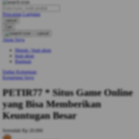
O
Pencarian Lanjutan
Oh Ma Grain
cancel
Okiedog
Cari
cancel
P
Akun Saya
Masuk / buat akun
Peachy
buat akun
Phil & Ted's
Bantuan
Philips Avent
Daftar Keinginan
Keranjang Saya
Pigeon
PETIR77 * Situs Game Online
Playgro
yang Bisa Memberikan
Poled Global
Keuntugan Besar
Ponycycle
Puma
Serendah
Rp 20.000
Pureats