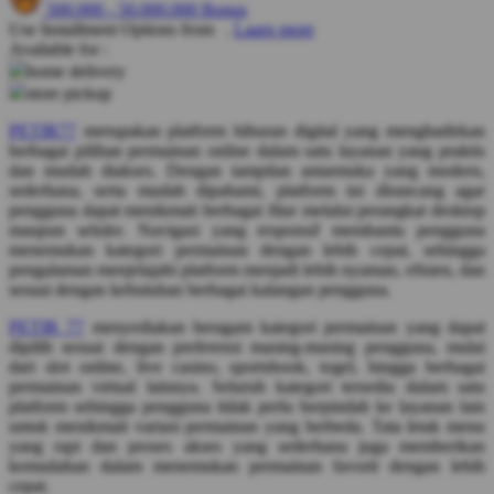
500.000
-
50.000.000
Bonus
Use Installment Options from
.
Laarn more
Q
Available for :
home delivery
QV Baby
store pickup
R
PETIR77
merupakan platform hiburan digital yang menghadirkan
berbagai pilihan permainan online dalam satu layanan yang praktis
Real Shades
dan mudah diakses. Dengan tampilan antarmuka yang modern,
sederhana, serta mudah dipahami, platform ini dirancang agar
Red Castle
pengguna dapat menikmati berbagai fitur melalui perangkat desktop
maupun seluler. Navigasi yang responsif membantu pengguna
Ribbon Madness
menemukan kategori permainan dengan lebih cepat, sehingga
pengalaman menjelajahi platform menjadi lebih nyaman, efisien, dan
S
sesuai dengan kebutuhan berbagai kalangan pengguna.
Sebamed
PETIR 77
menyediakan beragam kategori permainan yang dapat
dipilih sesuai dengan preferensi masing-masing pengguna, mulai
Silver Cross
dari slot online, live casino, sportsbook, togel, hingga berbagai
permainan virtual lainnya. Seluruh kategori tersedia dalam satu
Simply Idea
platform sehingga pengguna tidak perlu berpindah ke layanan lain
untuk menikmati variasi permainan yang berbeda. Tata letak menu
Skip Hop
yang rapi dan proses akses yang sederhana juga memberikan
kemudahan dalam menemukan permainan favorit dengan lebih
Spectra
cepat.