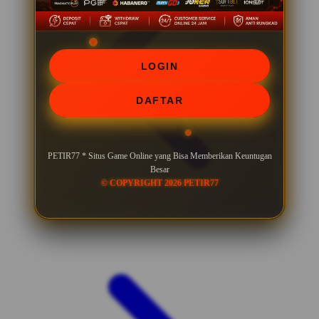
LOGIN
DAFTAR
PETIR77 * Situs Game Online yang Bisa Memberikan Keuntugan
Besar
© COPYRIGHT 2026 PETIR77