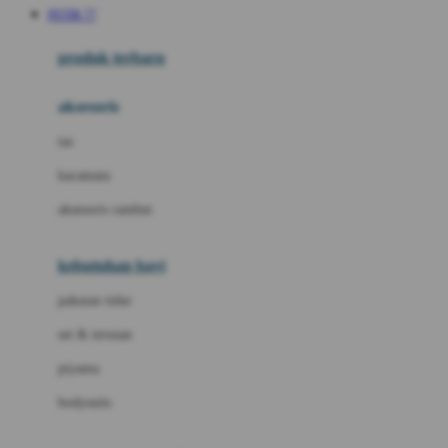
PETIR 77
Azetabio
produk terbaru
B
aksesoris
Baabaasheepz
tas
Babiators
kacamata
Baby Dove
aksesoris rambut
Baby Jogger
Baby Rovega
kebutuhan bayi
Babybee
pakaian tidur
Banana Boat
set & terusan
Banz
piyama
Barbie
bodysuits
Beaba