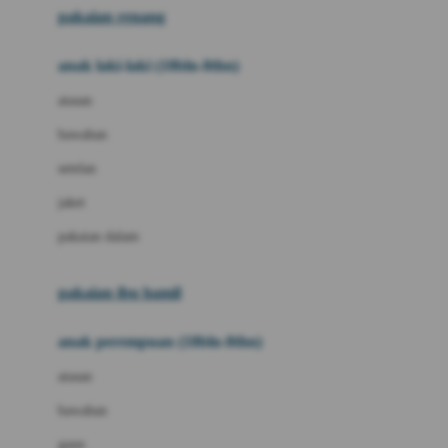
pakaian renang
Bumkins
anak laki-laki (18bln-8thn)
C
atasan
Cetaphil
bawahan
Chicco
setelan
Childlife
jaket
Clevamama
pakaian dalam
Cocolatte
Cottonseeds
pakaian ibu hamil
Cozy N Safe
anak perempuan (18bln-8thn)
Crane
atasan
Cybex
bawahan
D
gaun