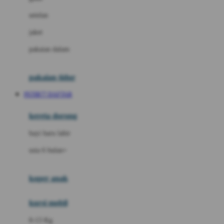
Dae Organics
setelan
Docare
jaket
Doona
pakaian dalam
Down To Earth
Drew
pakaian tidur
Dr. Brown's
PETIR77 DAFTAR
E
kereta dorong
ELC
bayi baru lahir
Ergobaby
usia 6 bulan+
Expert Care
koper anak
Ezyroller
kursi mobil
F
0-13 Kg