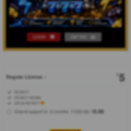
LOGIN
DAFTAR
Show More
5
$
Regular License
Regular
Included:
PETIR77
License
Included:
PETIR77 RESMI
SELECTED
Included:
SITUS PETIR77
88
$
100.00
5.00
Extend support to 12 months
$
$
PETIR77
Adalah
Provide yang