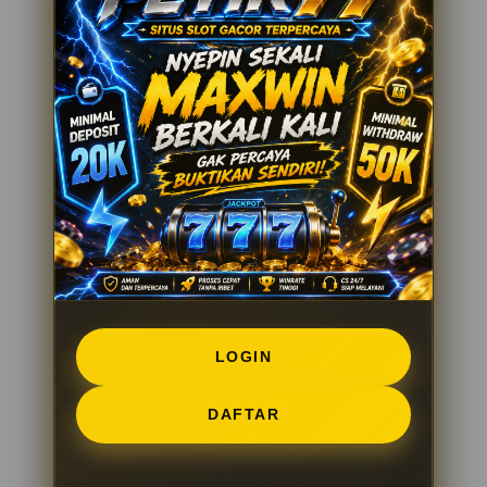
LOGIN
DAFTAR